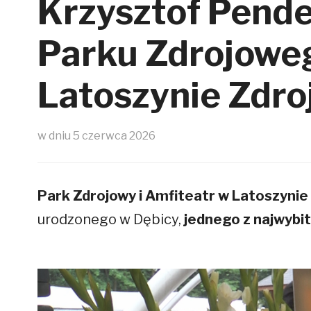
Krzysztof Pend
Kasyno Online Neosurf Bez Weryfikacji
Na przykĹad funkcja full pay Deuces Wild umoĹźliwia gra
Parku Zdrojoweg
Jak Dzialaja Automaty Hazardowe
Latoszynie Zdro
w dniu
5 czerwca 2026
Park Zdrojowy i Amfiteatr w Latoszynie
urodzonego w Dębicy,
jednego z najwybi
titledasfsd