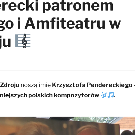
erecki patronem
czom zdobycie 100,76% payback i pokonanie przewagi kasyna
o i Amfiteatru w
ju
 Zdroju
noszą imię
Krzysztofa Pendereckiego
tniejszych polskich kompozytorów
.