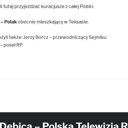
li tutaj przyjeżdżać kuracjusze z całej Polski.
 – Polak
obecnie mieszkający w Teksasie.
ożyli także: Jerzy Borcz – przewodniczący Sejmiku
– poseł RP.
 Dębica – Polska Telewizja 