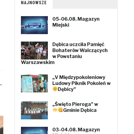
NAJNOWSZE
.
05-06.08. Magazyn
Miejski
Dębica uczciła Pamięć
Bohaterów Walczących
w Powstaniu
Warszawskim
„V Międzypokoleniowy
Ludowy Piknik Pokoleń w
–
Dębicy”
„Święto Pieroga” w
Gminie Dębica
03-04.08. Magazyn