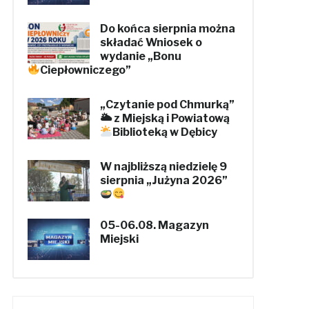
Do końca sierpnia można
składać Wniosek o
wydanie „Bonu
Ciepłowniczego”
„Czytanie pod Chmurką”
🌥 z Miejską i Powiatową
Biblioteką w Dębicy
W najbliższą niedzielę 9
sierpnia „Jużyna 2026”
05-06.08. Magazyn
Miejski