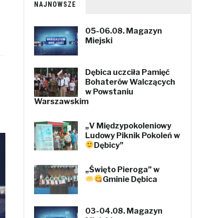
NAJNOWSZE
05-06.08. Magazyn
Miejski
Dębica uczciła Pamięć
Bohaterów Walczących
w Powstaniu
Warszawskim
„V Międzypokoleniowy
Ludowy Piknik Pokoleń w
Dębicy”
„Święto Pieroga” w
Gminie Dębica
03-04.08. Magazyn