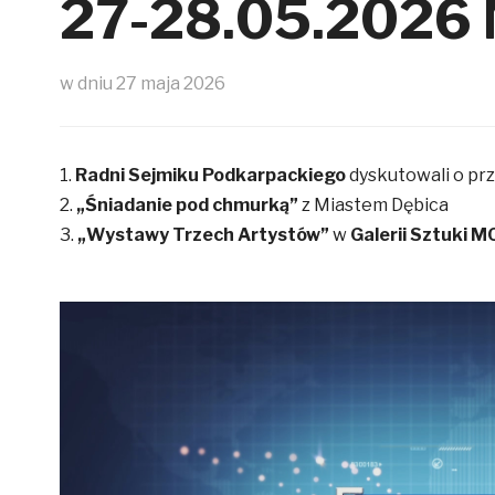
27-28.05.2026 
Spela Casino Pl 2025 Review
w dniu
27 maja 2026
1.
Radni Sejmiku Podkarpackiego
dyskutowali o prz
2.
„Śniadanie pod chmurką”
z Miastem Dębica
3.
„Wystawy Trzech Artystów”
w
Galerii Sztuki M
titledasfsd