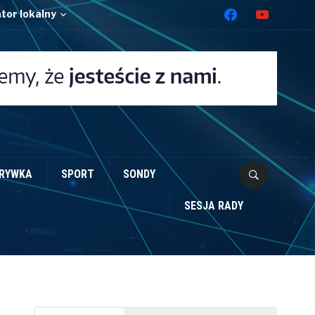
facebook
youtube
tor lokalny
adu.
h, ktĂłre wybraliĹmy specjalnie na wakacje.
ZRYWKA
SPORT
SONDY
 symboli..
SESJA RADY
x TwĂłj zakĹad.