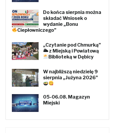
Do końca sierpnia można
składać Wniosek o
wydanie „Bonu
Ciepłowniczego”
„Czytanie pod Chmurką”
🌥 z Miejską i Powiatową
Biblioteką w Dębicy
W najbliższą niedzielę 9
sierpnia „Jużyna 2026”
05-06.08. Magazyn
Miejski